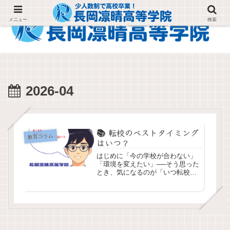
メニュー
検索
2026-04
📚 転校のベストタイミング
教育コラム
はいつ？
はじめに「今の学校が合わない」
「環境を変えたい」──そう思った
とき、気になるのが「いつ転校す
るのがベストなのか」というこ
と。結論から言うと、選択肢は大
きく3つあります。❶ 思い立った
ら吉日（今すぐ動く）❷ 10月1日
を目指す（後期スタートに...